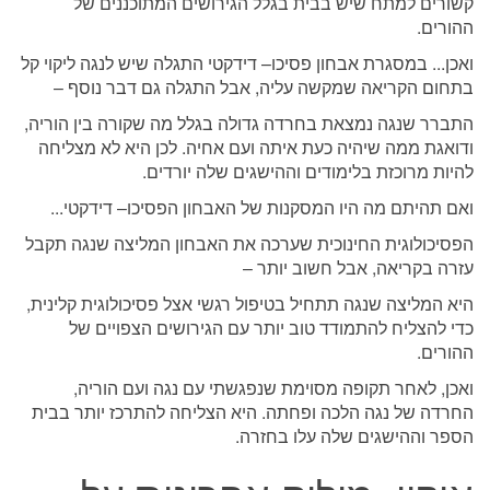
קשורים למתח שיש בבית בגלל הגירושים המתוכננים של
ההורים.
ואכן... במסגרת אבחון פסיכו– דידקטי התגלה שיש לנגה ליקוי קל
בתחום הקריאה שמקשה עליה, אבל התגלה גם דבר נוסף –
התברר שנגה נמצאת בחרדה גדולה בגלל מה שקורה בין הוריה,
ודואגת ממה שיהיה כעת איתה ועם אחיה. לכן היא לא מצליחה
להיות מרוכזת בלימודים וההישגים שלה יורדים.
ואם תהיתם מה היו המסקנות של האבחון הפסיכו– דידקטי...
הפסיכולוגית החינוכית שערכה את האבחון המליצה שנגה תקבל
עזרה בקריאה, אבל חשוב יותר –
היא המליצה שנגה תתחיל בטיפול רגשי אצל פסיכולוגית קלינית,
כדי להצליח להתמודד טוב יותר עם הגירושים הצפויים של
ההורים.
ואכן, לאחר תקופה מסוימת שנפגשתי עם נגה ועם הוריה,
החרדה של נגה הלכה ופחתה. היא הצליחה להתרכז יותר בבית
הספר וההישגים שלה עלו בחזרה.