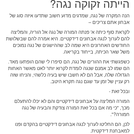
הייתה זקוקה נגה?
הנה המקרה של נגה, שמדגים מדוע חשוב שתדעו איזה סוג של
אבחון אתם צריכים –
לקראת סוף כיתה א' פנתה המורה של נגה אל הוריה, והמליצה
להם לערוך לנגה אבחונים דידקטיים. היא אמרה להם שבשלושת
החודשים האחרונים היא שמה לב שההישגים של נגה נמוכים
משל שאר הכיתה, בייחוד בקריאה.
כשפגשתי את ההורים של נגה, הם סיפרו לי שהם הופתעו מאד.
הם שמו לב אמנם שנגה לומדת לקרוא יותר לאט מאשר האחות
הגדולה שלה, אבל הם לא חשבו שיש בעיה כלשהי, והניחו שזה
רק עניין של זמן עד שגם נגה תקרא היטב.
ובכל זאת -
המורה המליצה על אבחונים דידקטיים והם לא יכלו להתעלם
מכך, "כי מה אם בכל זאת המורה צודקת והבעיה של נגה
חמורה?".
לכן, הם החליטו לערוך לנגה אבחונים דידקטיים בהקדם ופנו
למאבחנת דידקטית.