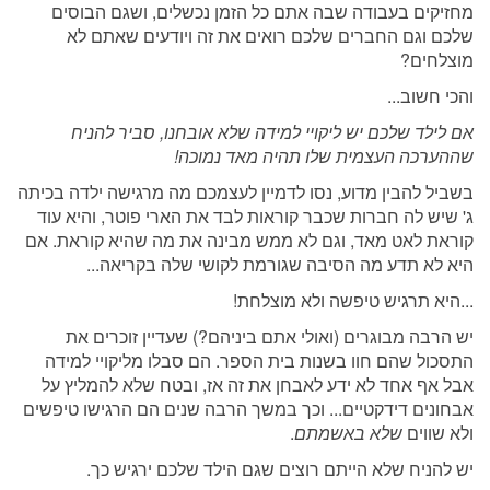
מחזיקים בעבודה שבה אתם כל הזמן נכשלים, ושגם הבוסים
שלכם וגם החברים שלכם רואים את זה ויודעים שאתם לא
מוצלחים?
והכי חשוב...
אם לילד שלכם יש ליקויי למידה שלא אובחנו, סביר להניח
שההערכה העצמית שלו תהיה מאד נמוכה!
בשביל להבין מדוע, נסו לדמיין לעצמכם מה מרגישה ילדה בכיתה
ג' שיש לה חברות שכבר קוראות לבד את הארי פוטר, והיא עוד
קוראת לאט מאד, וגם לא ממש מבינה את מה שהיא קוראת. אם
היא לא תדע מה הסיבה שגורמת לקושי שלה בקריאה...
...היא תרגיש טיפשה ולא מוצלחת!
יש הרבה מבוגרים (ואולי אתם ביניהם?) שעדיין זוכרים את
התסכול שהם חוו בשנות בית הספר. הם סבלו מליקויי למידה
אבל אף אחד לא ידע לאבחן את זה אז, ובטח שלא להמליץ על
אבחונים דידקטיים... וכך במשך הרבה שנים הם הרגישו טיפשים
ולא שווים
שלא באשמתם
.
יש להניח שלא הייתם רוצים שגם הילד שלכם ירגיש כך.