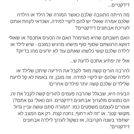
דידקטיים...
מה הייתה התגובה שלכם כאשר המורה של הילד או הילדה
שלכם אמרה שאולי יש להם ליקויי למידה, ושכדאי לקחת אותם
לעריכת אבחונים דידקטיים?
האם חשבתם שהיא מגזימה? האם זה הכעיס אתכם? או שאולי
דווקא הרגשתם שסוף סוף מישהו מרגיש כמוכם - שיש לילד או
לילדה שלכם קושי כלשהו שאתם עוד לא יודעים מהו בדיוק?
אולי זה יפתיע אתכם לדעת ש...
להרבה הורים קשה מאד לקבל את הידיעה שיתכן שלילד או
לילדה שלהם יש ליקויי למידה. וזה מובן, זה באמת לא קל לדעת
שלילדים שלכם קשה יותר מילדים אחרים!
הבעיה היא, שבגלל שהרבה פעמים להורים קשה לקבל את זה,
הם נמנעים מלערוך אבחונים דידקטיים. הם (ואולי גם אתם?)
אומרים לעצמם משפטים כמו: "המורה סתם עושה עניין גדול
מקושי קטן". או "זה לא דחוף, נחכה קצת. רק אם המצב לא
ישתפר בשנה הקרובה, אז נשקול לערוך לילדה אבחונים
דידקטיים".