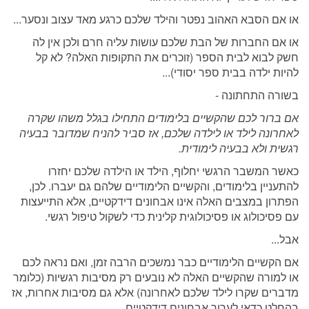
או אם הסבא האהוב נפטר והילד שלכם כרגע מאד עצוב ונסער...
או אם החברות של הבת שלכם עושות עליה חרם ולכן אין לה
חשק לבוא לבית הספר (זוכרים את התקופות האלה? לא קל
להיות ילדה בבית ספר יסודי)...
בשורה התחתונה -
אם ברור לכם שהקשיים בלימודים התחילו בגלל משהו שקרה
לאחרונה לילד או לילדה שלכם, אז סביר להניח שמדובר בבעיה
רגשית ולא בבעיה לימודית.
כאשר המשבר הרגשי יחלוף, הילד או הילדה שלכם יחזרו
להתעניין בלימודים, והקשיים הלימודיים שלהם גם יעברו. לכן,
הפתרון במצבים האלה אינו אבחונים דידקטיים, אלא התייעצות
עם פסיכולוג או פסיכולוגית קלינית כדי לשקול טיפול רגשי.
אבל...
אם הקשיים הלימודיים כבר נמשכים הרבה זמן, ואם נראה לכם
או למורה שהקשיים האלה לא נובעים רק מסיבות רגשיות (כלומר
מדברים שקרו לילד שלכם לאחרונה) אלא גם מסיבות אחרות, אז
בהחלט כדאי לערוך אבחונים דידקטיים.