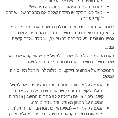
מהתחומים המרכזיים של הלימודים?
מהם ההישגים הלימודים שהושגו עד עכשיו?
וכיצד לעזור לילד או הילדה שלכם אם מתברר שכן יש להם
ליקויי למידה?
כלומר, אבחונים דידקטיים יתנו לכם תשובה אם בתחומים כמו
קריאה, התבטאות בכתב, חשבון, תפיסה מרחבית, יכולת
גרפו–מוטורית (פעולת הכתיבה) וקשב, יש לילד שלכם קשיים.
וגם...
האם ההישגים של הילד שלכם (למשל איך שהוא קורא או הידע
שלו בחשבון) תואמים את הרמה המצופה בגיל שלו.
ההמלצות של אבחונים דידקטיים יכולות להיות מכל מיני סוגים,
למשל:
המלצה על אבחונים נוספים יותר ספציפיים - אם למשל
נתגלה ליקוי בתחום הקשב אז תהיה המלצה על אבחון
קשב וריכוז, או אם נתגלה ליקוי בתחום החשבון אז תהיה
המלצה על אבחון מעמיק יותר בתחום הזה.
המלצה להקלות – למשל הארכת זמן הבחינה, התעלמות
משגיאות כתיב, הקראת הבחינה, מילונית באנגלית או דף