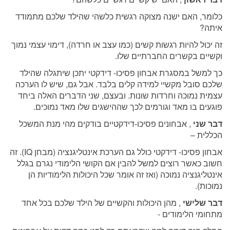
כלומר, האם ישנה מצוקה רגשית כלשהי שהילד שלכם מתמודד
איתה?
זה יכול להיות רגשות קשים (כמו עצב או חרדה), דימוי עצמי נמוך
וקשיים בקשרים החברתיים שלו.
כך למשל במסגרת אבחון פסיכו- דידקטי יתכן שיתגלה שהילד
שלכם סובל מקשיי למידה קלים בלבד. אבל גם, שיש לו הערכה
עצמית נמוכה וחרדות שונות. ובעצם, שני הדברים האלה ביחד
פוגעים בו מאד וגורמים לכך שההישגים שלו מאד נמוכים.
דבר שני
, אבחונים פסיכו-דידקטיים בודקים מהי מנת המשכל
הכללית –
אבחון פסיכו- דידקטי כולל גם הערכת אינטליגנציה (מבחן IQ). זה
חשוב כאשר רוצים למשל להבין אם הקושי הלימודי נגרם בגלל
אינטליגנציה נמוכה (ואז זה אומר שכל היכולות הלימודיות הן
נמוכות).
דבר שלישי
, מהן היכולות והקשיים של הילד שלכם בכל אחד
מתחומי הלימודים -